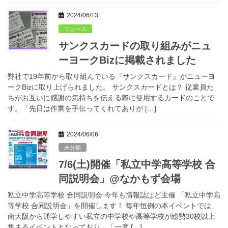
2024/06/13
ニュース
サンクスカードの取り組みがニュ
ーヨークBizに掲載されました
弊社で19年前から取り組んでいる『サンクスカード』がニューヨ
ークBizに取り上げられました。 サンクスカードとは？ 従業員た
ちがお互いに感謝の気持ちを伝える際に使用するカードのことで
す。「先日は作業を手伝ってくれてありが […]
2024/06/06
未分類
7/6(土)開催「私立中学高等学校 合
同説明会」@なかもず会場
私立中学高等学校 合同説明会 今年も情報誌ぱど主催 「私立中学高
等学校 合同説明会」を開催します！ 毎年恒例の本イベントでは、
南大阪から通学しやすい私立の中学校や高等学校が総勢30校以上
集まるイベントとなっており、「一度 […]