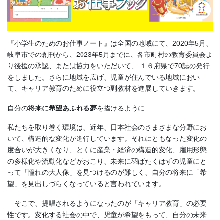
『小学生のためのお仕事ノート』は全国の地域にて、2020年5月、
岐阜市での創刊から、2023年5月までに、各市町村の教育委員会よ
り後援の承認、または協力をいただいて、 １６府県で70誌の発行
をしました。さらに地域を広げ、児童が住んでいる地域におい
て、キャリア教育のために役立つ副教材を進展していきます。
自分の
将来に希望あふれる夢
を描けるように
私たちを取り巻く環境は、近年、日本社会のさまざまな分野にお
いて、構造的な変化が進行しています。それにともなった変化の
度合いが大きくなり、とくに産業・経済の構造的変化、雇用形態
の多様化や流動化などがおこり、未来に羽ばたくはずの児童にと
って「憧れの大人像」を見つけるのが難しく、自分の将来に「希
望」を見出しづらくなっていると言われています。
そこで、提唱されるようになったのが「キャリア教育」の必要
性です。変化する社会の中で、児童が希望をもって、自分の未来