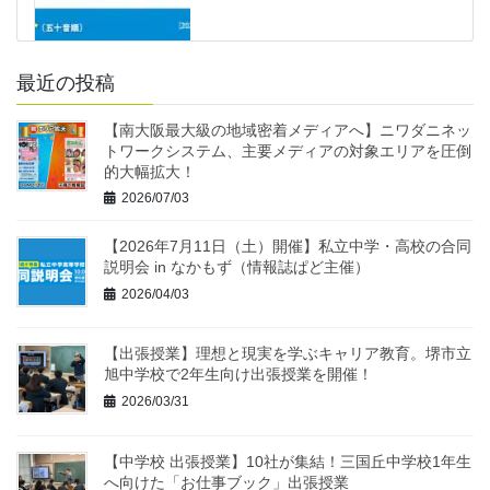
最近の投稿
【南大阪最大級の地域密着メディアへ】ニワダニネッ
トワークシステム、主要メディアの対象エリアを圧倒
的大幅拡大！
2026/07/03
【2026年7月11日（土）開催】私立中学・高校の合同
説明会 in なかもず（情報誌ぱど主催）
2026/04/03
【出張授業】理想と現実を学ぶキャリア教育。堺市立
旭中学校で2年生向け出張授業を開催！
2026/03/31
【中学校 出張授業】10社が集結！三国丘中学校1年生
へ向けた「お仕事ブック」出張授業