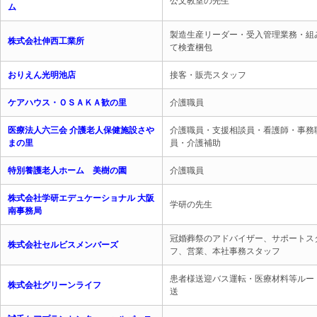
公文教室の先生
ム
製造生産リーダー・受入管理業務・組
株式会社伸西工業所
て検査梱包
おりえん光明池店
接客・販売スタッフ
ケアハウス・ＯＳＡＫＡ歓の里
介護職員
医療法人六三会 介護老人保健施設さや
介護職員・支援相談員・看護師・事務
まの里
員・介護補助
特別養護老人ホーム 美樹の園
介護職員
株式会社学研エデュケーショナル 大阪
学研の先生
南事務局
冠婚葬祭のアドバイザー、サポートス
株式会社セルビスメンバーズ
フ、営業、本社事務スタッフ
患者様送迎バス運転・医療材料等ルー
株式会社グリーンライフ
送