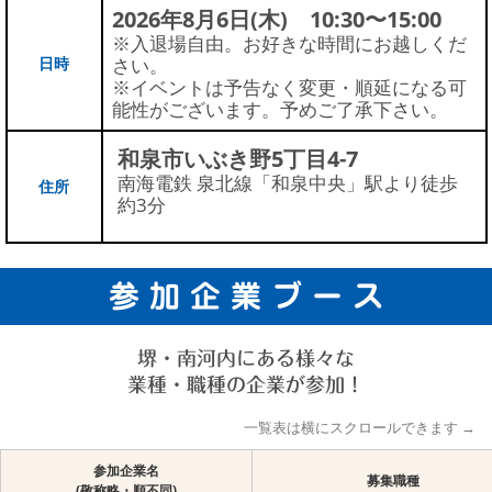
2026年8月6日(木) 10:30〜15:00
※入退場自由。お好きな時間にお越しくだ
日時
さい。
※イベントは予告なく変更・順延になる可
能性がございます。予めご了承下さい。
和泉市いぶき野5丁目4-7
南海電鉄 泉北線「和泉中央」駅より徒歩
住所
約3分
参 加 企 業 ブ ー ス
堺・南河内にある様々な
業種・職種の企業が参加！
一覧表は横にスクロールできます →
参加企業名
募集職種
(敬称略・順不同)